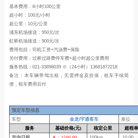
基本费用：8小时100公里
超小时：100元/小时
超公里：10元/公里
浦东机场接送：950元/次
虹桥机场接送：900元/次
费用包括：司机工资+汽油费+保险
另付费用：过桥过路费停车费+超小时超公里费用
服务热线：021-33898039 ※（24小时）13681872218
备注：本车辆带驾出租，无需押金及担保，租车手续简
便，租车费用后付
预定车型信息
金龙/宇通客车
车型
座位
服务
基础价格
(
元
)
核定公里
超程
100km
10.00
市内日租
￥：1500.00