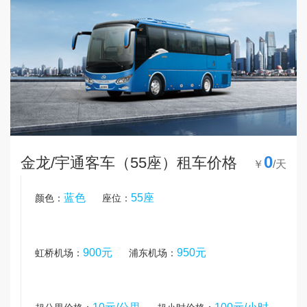
0
金龙/宇通客车（55座）租车价格
￥
/天
蓝色
55座
颜色：
座位：
900元
950元
虹桥机场：
浦东机场：