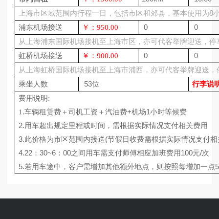
8
上海市区域范围内行程一日，包括市区和郊县，基本使用为
0
0
浦东机场接送
￥：950.00
从上海浦东国际机场接机至上海市区，亦可代客举牌迎送，停
0
0
虹桥机场接送
￥：900.00
从上海虹桥国际机场接机至上海市浦西，亦可代客举牌迎送，
53位
乘坐人数
行李
说
:
费用说明
+
1
1.
车辆租赁费＋司机工资＋汽油费
机场
小时等候费
2.
用车超出规定里程或时间，需根据实际情况支付相关费用
3.
(
此价格为市区范围内接送
节假日收费需根据实际情况支付相
4.22
30~6
00
100
/
：
：
之间用车需支付师傅相应加班费用
元
次
5.
若用车途中，客户需增加其他额外地点，则按照每增加一点